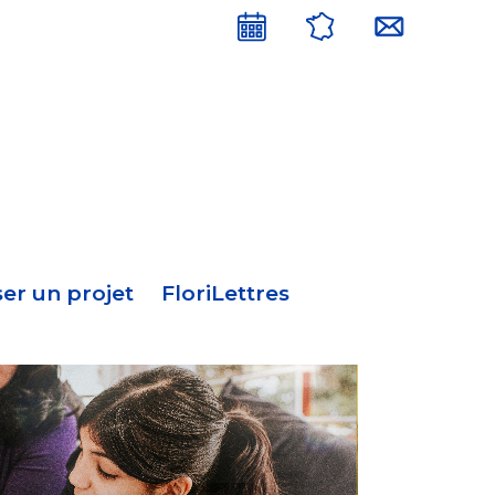
Menu
en-
tête
er un projet
FloriLettres