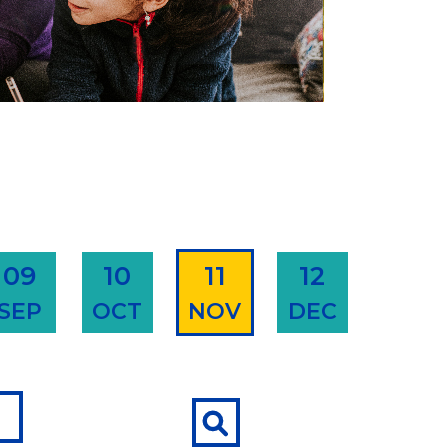
09
10
11
12
SEP
OCT
NOV
DEC