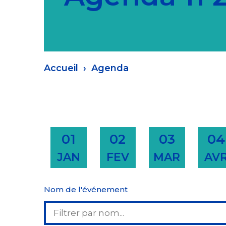
Fil
Accueil
Agenda
d'Ariane
01
02
03
04
JAN
FEV
MAR
AV
Nom de l'événement