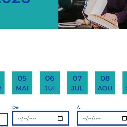
05
06
07
08
R
MAI
JUI
JUL
AOU
De
À