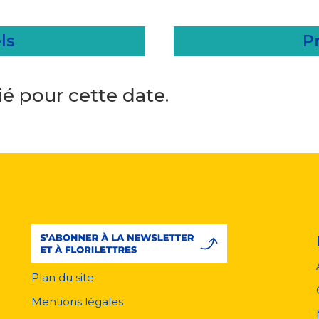
ls
Pr
é pour cette date.
Plan du site
Menu
pied
Mentions légales
de