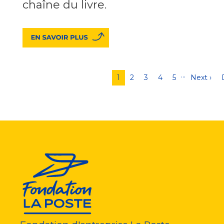
chaîne du livre.
…
Pagination
Page
1
Page
2
Page
3
Page
4
Page
5
Page
Next ›
courante
suivante