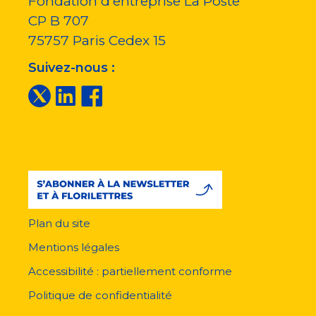
Fondation d'entreprise La Poste
CP B 707
75757
Paris Cedex 15
Suivez-nous :
Plan du site
Menu
pied
Mentions légales
de
page
Accessibilité : partiellement conforme
Politique de confidentialité