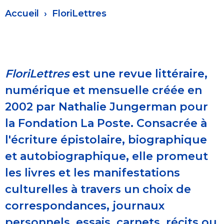
Fil
Accueil
FloriLettres
d'Ariane
FloriLettres
est une revue littéraire,
numérique et mensuelle créée en
2002 par Nathalie Jungerman pour
la Fondation La Poste. Consacrée à
l'écriture épistolaire, biographique
et autobiographique, elle promeut
les livres et les manifestations
culturelles à travers un choix de
correspondances, journaux
personnels, essais, carnets, récits ou