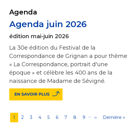
Agenda
Agenda juin 2026
édition mai-juin 2026
La 30e édition du Festival de la
Correspondance de Grignan a pour thème
« La Correspondance, portrait d'une
époque » et célèbre les 400 ans de la
naissance de Madame de Sévigné.
…
Pagination
Page
1
Page
2
Page
3
Page
4
Page
5
Page
6
Page
7
Page
8
Page
9
Page
››
Dernière
Dernière »
courante
suivante
page