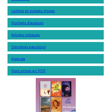
Lettres et extraits choisis
Portraits d’auteurs
Articles critiques
Dernières parutions
Agenda
FloriLettres en PDF