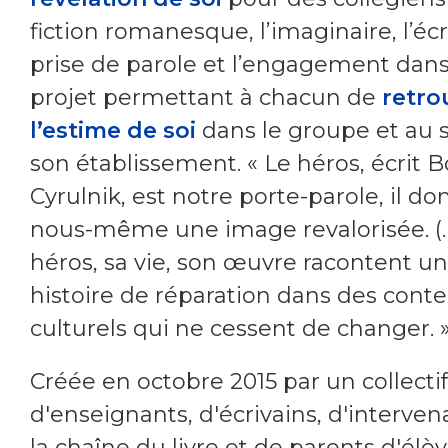
fiction romanesque, l’imaginaire, l’écri
prise de parole et l’engagement dan
projet permettant à chacun de
retro
l’estime de soi
dans le groupe et au 
son établissement. « Le héros, écrit B
Cyrulnik, est notre porte-parole, il d
nous-même une image revalorisée. (
héros, sa vie, son œuvre racontent u
histoire de réparation dans des conte
culturels qui ne cessent de changer. 
Créée en octobre 2015 par un collectif
d'enseignants, d'écrivains, d'interven
la chaîne du livre et de parents d'élèv