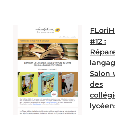
FLori
#12 :
Répare
langag
Salon
des
collég
lycéen