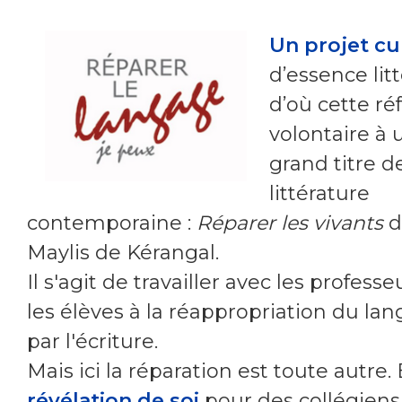
Un projet cu
d’essence litt
d’où cette ré
volontaire à 
grand titre de
littérature
contemporaine :
Réparer les vivants
d
Maylis de Kérangal.
Il s'agit de travailler avec les professe
les élèves à la réappropriation du la
par l'écriture.
Mais ici la réparation est toute autre. 
révélation de soi
pour des collégiens 