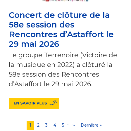
Concert de clôture de la
58e session des
Rencontres d’Astaffort le
29 mai 2026
Le groupe Terrenoire (Victoire de
la musique en 2022) a clôturé la
58e session des Rencontres
d’Astaffort le 29 mai 2026.
…
Pagination
Page
1
Page
2
Page
3
Page
4
Page
5
Page
››
Dernière
Dernière »