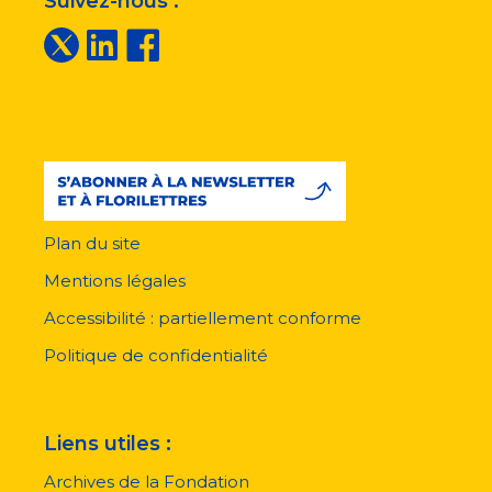
Suivez-nous :
Plan du site
Menu
pied
Mentions légales
de
page
Accessibilité : partiellement conforme
Politique de confidentialité
Liens utiles :
Archives de la Fondation