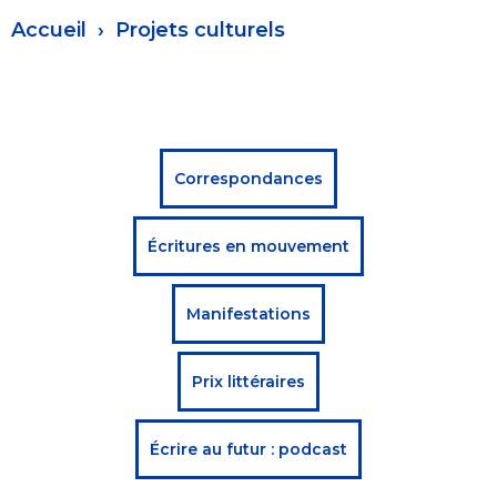
Fil
Accueil
Projets culturels
d'Ariane
Menu
Correspondances
projets
Écritures en mouvement
culturels
Manifestations
Prix littéraires
Écrire au futur : podcast