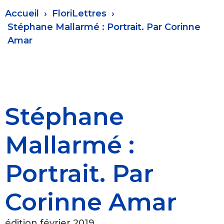
Fil
Accueil
FloriLettres
d'Ariane
Stéphane Mallarmé : Portrait. Par Corinne
Amar
Stéphane
Mallarmé :
Portrait. Par
Corinne Amar
édition février 2019