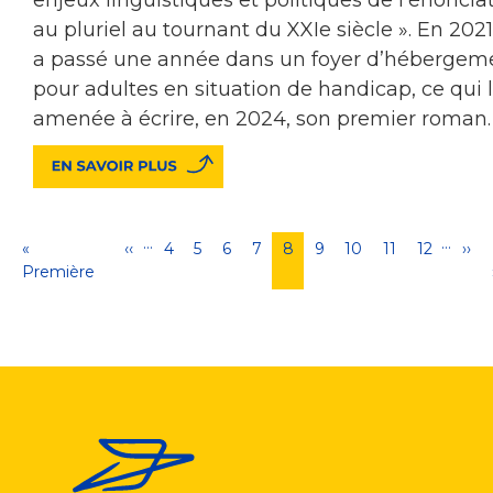
au pluriel au tournant du XXIe siècle ». En 2021,
a passé une année dans un foyer d’hébergem
pour adultes en situation de handicap, ce qui l
amenée à écrire, en 2024, son premier roman.
…
…
Pagination
Première
«
Page
‹‹
Page
4
Page
5
Page
6
Page
7
Page
8
Page
9
Page
10
Page
11
Page
12
Pa
››
page
Première
précédente
courante
sui