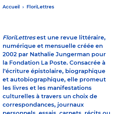
Fil
Accueil
FloriLettres
d'Ariane
FloriLettres
est une revue littéraire,
numérique et mensuelle créée en
2002 par Nathalie Jungerman pour
la Fondation La Poste. Consacrée à
l'écriture épistolaire, biographique
et autobiographique, elle promeut
les livres et les manifestations
culturelles à travers un choix de
correspondances, journaux
personnels, essais, carnets, récits ou