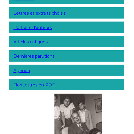
Lettres et extraits choisis
Portraits d’auteurs
Articles critiques
Dernières parutions
Agenda
FloriLettres en PDF