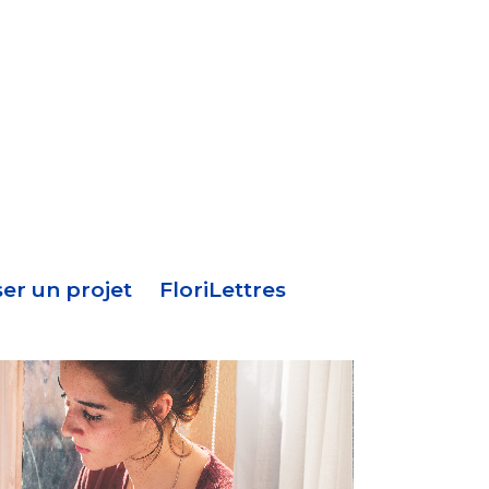
Menu
en-
tête
er un projet
FloriLettres