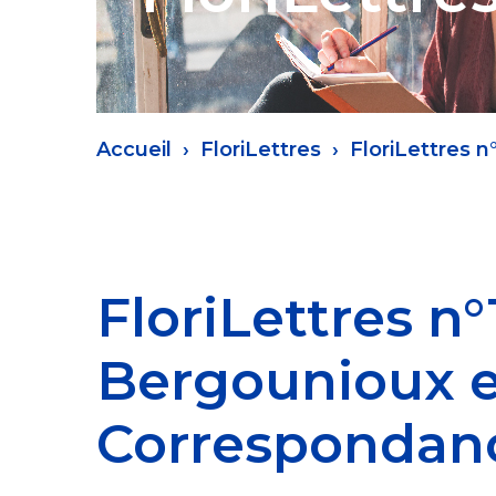
Fil
Accueil
FloriLettres
FloriLettres 
d'Ariane
FloriLettres n°
Bergounioux e
Correspondanc