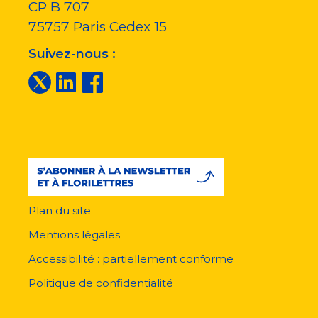
CP B 707
75757
Paris Cedex 15
Suivez-nous :
Plan du site
Menu
pied
Mentions légales
de
page
Accessibilité : partiellement conforme
Politique de confidentialité