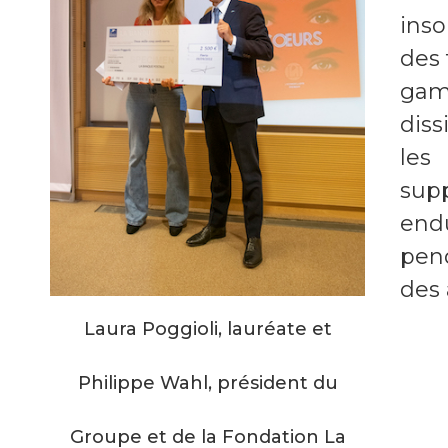
inso
des 
gam
diss
les
supp
endu
pen
des 
Laura Poggioli, lauréate et
Philippe Wahl, président du
Groupe et de la Fondation La