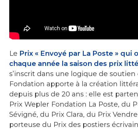
Le
Prix « Envoyé par La Poste »
qui 
chaque année la saison des prix litté
s’inscrit dans une logique de soutien
Fondation apporte à la création littér
depuis plus de 20 ans : elle est parte
Prix Wepler Fondation La Poste, du P
Sévigné, du Prix Clara, du Prix Vendre
porteuse du Prix des postiers écrivain