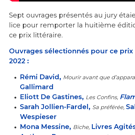
Sept ouvrages présentés au jury étai
lice pour remporter la huitième éditi
ce prix littéraire.
Ouvrages sélectionnés pour ce prix
2022 :
Rémi David,
Mourir avant que d’apparaî
Gallimard
Eliott De Gastines,
Fla
Les Confins,
Sarah Jollien-Fardel,
Sa
Sa préférée,
Wespieser
Mona Messine,
Livres Agité
Biche,