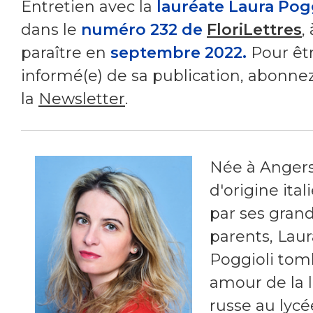
Entretien avec la
lauréate Laura Pogg
dans le
numéro 232 de
FloriLettres
, 
paraître en
septembre 2022.
Pour êt
informé(e) de sa publication, abonne
la
Newsletter
.
Née à Angers
d'origine ita
par ses grand
parents, Laur
Poggioli tom
amour de la 
russe au lycée