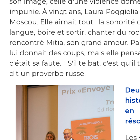
son image, celle d'une violence dom
impunie. À vingt ans, Laura Poggiolia
Moscou. Elle aimait tout : la sonorité 
langue, boire et sortir, chanter du rock
rencontré Mitia, son grand amour. Parf
lui donnait des coups, mais elle pens
c'était sa faute. " S'il te bat, c'est qu'il 
dit un proverbe russe.
Deu
hist
en
ré
Les 