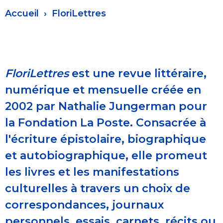
Fil
Accueil
FloriLettres
d'Ariane
FloriLettres
est une revue littéraire,
numérique et mensuelle créée en
2002 par Nathalie Jungerman pour
la Fondation La Poste. Consacrée à
l'écriture épistolaire, biographique
et autobiographique, elle promeut
les livres et les manifestations
culturelles à travers un choix de
correspondances, journaux
personnels, essais, carnets, récits ou