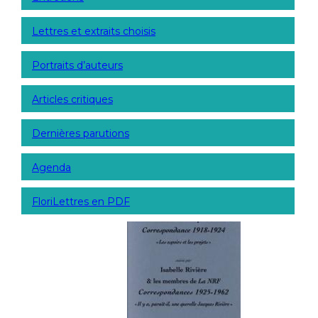
Lettres et extraits choisis
Portraits d’auteurs
Articles critiques
Dernières parutions
Agenda
FloriLettres en PDF