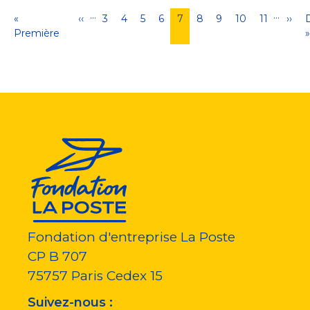
…
…
Pagination
Première
«
Page
‹‹
Page
3
Page
4
Page
5
Page
6
Page
7
Page
8
Page
9
Page
10
Page
11
Pag
››
page
Première
précédente
courante
suiv
»
Fondation d'entreprise La Poste
CP B 707
75757
Paris Cedex 15
Suivez-nous :