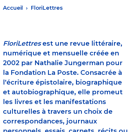
Fil
Accueil
FloriLettres
d'Ariane
FloriLettres
est une revue littéraire,
numérique et mensuelle créée en
2002 par Nathalie Jungerman pour
la Fondation La Poste. Consacrée à
l'écriture épistolaire, biographique
et autobiographique, elle promeut
les livres et les manifestations
culturelles à travers un choix de
correspondances, journaux
personnels, essais, carnets, récits ou