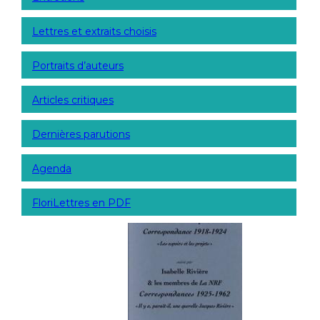
Lettres et extraits choisis
Portraits d’auteurs
Articles critiques
Dernières parutions
Agenda
FloriLettres en PDF