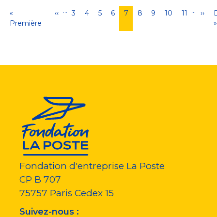
…
…
Pagination
Première
«
Page
‹‹
Page
3
Page
4
Page
5
Page
6
Page
7
Page
8
Page
9
Page
10
Page
11
Pag
››
page
Première
précédente
courante
suiv
»
Fondation d'entreprise La Poste
CP B 707
75757
Paris Cedex 15
Suivez-nous :