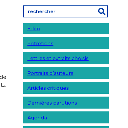
Édito
Entretiens
Lettres et extraits choisis
a
Portraits d’auteurs
 de
 La
Articles critiques
Dernières parutions
Agenda