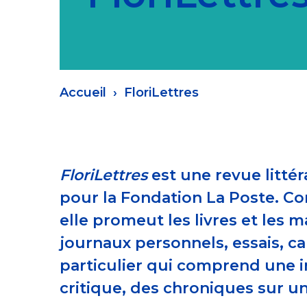
Fil
Accueil
FloriLettres
d'Ariane
FloriLettres
est une revue litté
pour la Fondation La Poste. Co
elle promeut les livres et les 
journaux personnels, essais, ca
particulier qui comprend une in
critique, des chroniques sur u