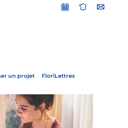
Menu
en-
tête
er un projet
FloriLettres