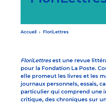
Fil
Accueil
FloriLettres
d'Ariane
FloriLettres
est une revue litté
pour la Fondation La Poste. Co
elle promeut les livres et les 
journaux personnels, essais, ca
particulier qui comprend une in
critique, des chroniques sur u