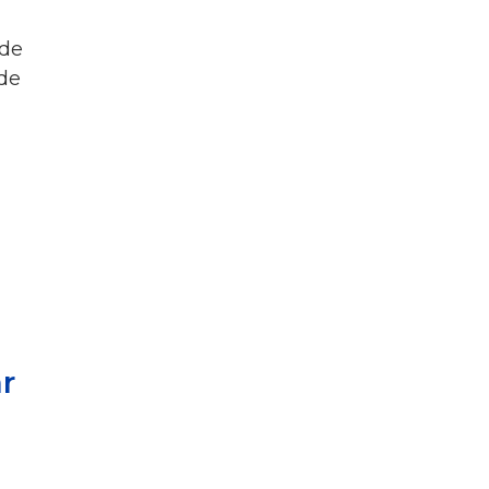
 de
 de
ar