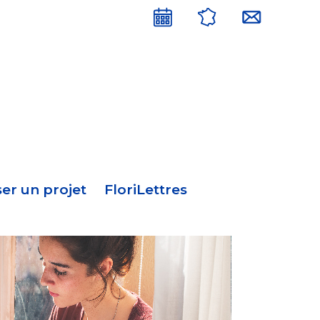
Menu
en-
tête
er un projet
FloriLettres