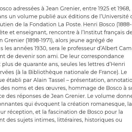
Bosco adressées à Jean Grenier, entre 1925 et 1968,
ns un volume publié aux éditions de l’Université 
outien de la Fondation La Poste. Henri Bosco (1888-
ète et enseignant, rencontre à l’Institut français d
n Grenier (1898-1971), alors jeune agrégé de
s les années 1930, sera le professeur d’Albert Ca
ant de devenir son ami. De leur correspondance
lus de quarante ans, seules les lettres d’Henri
vées (à la Bibliothèque nationale de France). Le
que établi par Alain Tassel – présentation, annotati
ex des noms et des œuvres, hommage de Bosco à s
ence des réponses de Jean Grenier. Le volume donn
sionnantes qui évoquent la création romanesque, la
eur réception, et la fascination de Bosco pour la
t des sujets intimes, littéraires, historiques ou