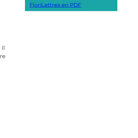
FloriLettres en PDF
Il
re