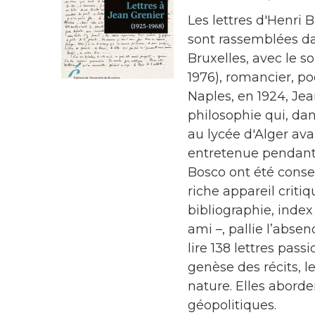
Les lettres d'Henri 
sont rassemblées da
Bruxelles, avec le s
1976), romancier, po
Naples, en 1924, Jea
philosophie qui, dan
au lycée d'Alger av
entretenue pendant p
Bosco ont été conser
riche appareil criti
bibliographie, ind
ami –, pallie l’abs
lire 138 lettres pas
genèse des récits, l
nature. Elles aborden
géopolitiques.