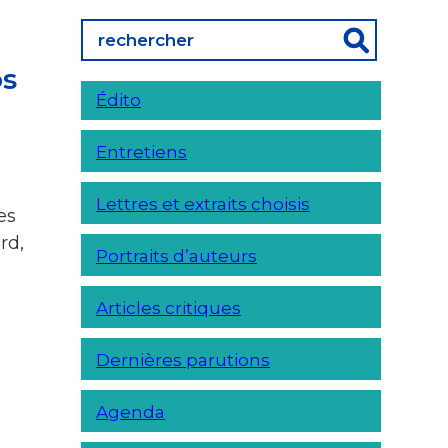
os
Édito
Entretiens
Lettres et extraits choisis
es
rd,
Portraits d’auteurs
Articles critiques
Dernières parutions
Agenda