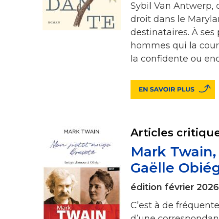
Sybil Van Antwerp, d
droit dans le Maryla
destinataires. À ses
hommes qui la courti
la confidente ou enco
Articles critiqu
Mark Twain, 
Gaëlle Obiég
édition février 2026
C’est à de fréquent
d’une correspondan