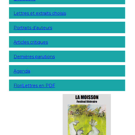
Lettres et extraits choisis
Portraits d’auteurs
Articles critiques
Dernières parutions
Agenda
FloriLettres en PDF