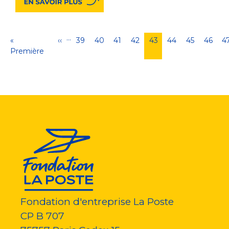
…
Pagination
Première
«
Page
‹‹
Page
39
Page
40
Page
41
Page
42
Page
43
Page
44
Page
45
Page
46
P
4
page
Première
précédente
courante
Fondation d'entreprise La Poste
CP B 707