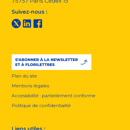
75757
Paris Cedex 15
Suivez-nous :
Plan du site
Menu
pied
Mentions légales
de
page
Accessibilité : partiellement conforme
Politique de confidentialité
Liens utiles :