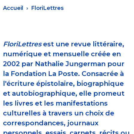
Fil
Accueil
FloriLettres
d'Ariane
FloriLettres
est une revue littéraire,
numérique et mensuelle créée en
2002 par Nathalie Jungerman pour
la Fondation La Poste. Consacrée à
l'écriture épistolaire, biographique
et autobiographique, elle promeut
les livres et les manifestations
culturelles à travers un choix de
correspondances, journaux
personnels, essais, carnets, récits ou