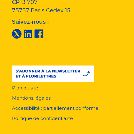
CP B 707
75757
Paris Cedex 15
Suivez-nous :
Plan du site
Menu
pied
Mentions légales
de
page
Accessibilité : partiellement conforme
Politique de confidentialité