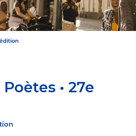
édition
 Poètes • 27e
tion