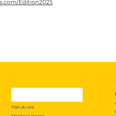
s.com/Edition2025
Plan du site
Menu
pied
Mentions légales