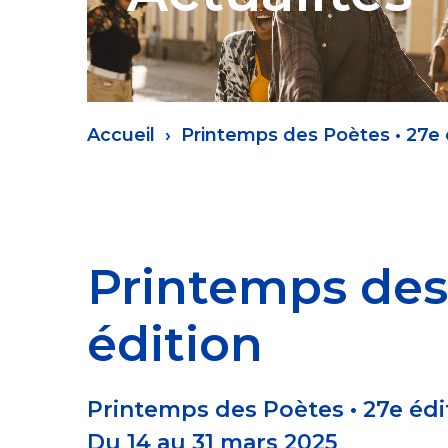
Fil
Accueil
Printemps des Poètes • 27e 
d'Ariane
Printemps des
édition
Printemps des Poètes • 27e édi
Du 14 au 31 mars 2025