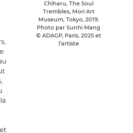
Chiharu, The Soul
Trembles, Mori Art
Museum, Tokyo, 2019.
Photo par Sunhi Mang
© ADAGP, Paris, 2025 et
s,
l’artiste
ue
au
ut
,
u
la
 et