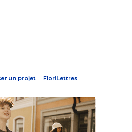
Menu
en-
tête
er un projet
FloriLettres