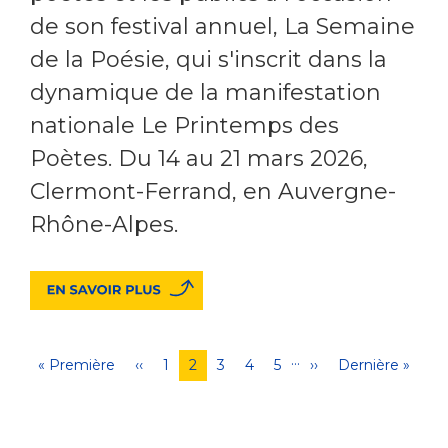
de son festival annuel, La Semaine
de la Poésie, qui s'inscrit dans la
dynamique de la manifestation
nationale Le Printemps des
Poètes. Du 14 au 21 mars 2026,
Clermont-Ferrand, en Auvergne-
Rhône-Alpes.
…
Pagination
Première
« Première
Page
‹‹
Page
1
Page
2
Page
3
Page
4
Page
5
Page
››
Dernière
Dernière »
page
précédente
courante
suivante
page