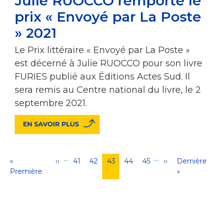
Julie RUOCCO remporte le
prix « Envoyé par La Poste
» 2021
Le Prix littéraire « Envoyé par La Poste »
est décerné à Julie RUOCCO pour son livre
FURIES publié aux Éditions Actes Sud. Il
sera remis au Centre national du livre, le 2
septembre 2021.
…
…
Pagination
Première
«
Page
‹‹
Page
41
Page
42
Page
43
Page
44
Page
45
Page
››
Dernière
Dernière
page
Première
précédente
courante
suivante
page
»