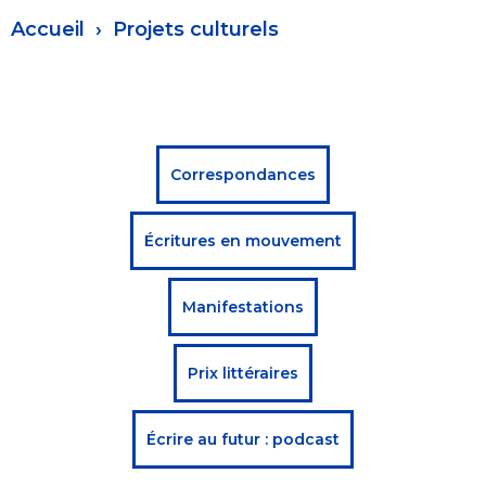
Fil
Accueil
Projets culturels
d'Ariane
Menu
Correspondances
projets
Écritures en mouvement
culturels
Manifestations
Prix littéraires
Écrire au futur : podcast