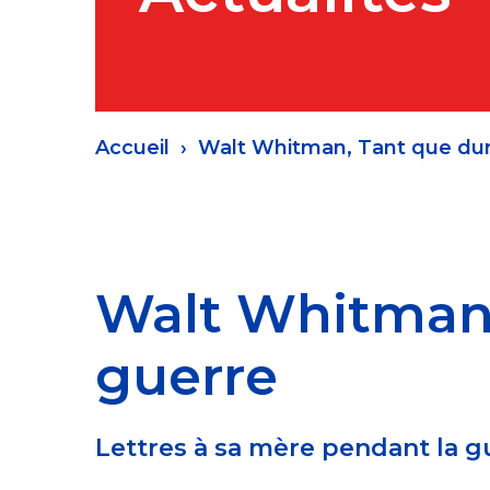
Fil
Accueil
Walt Whitman, Tant que dur
d'Ariane
Walt Whitman,
guerre
Lettres à sa mère pendant la g