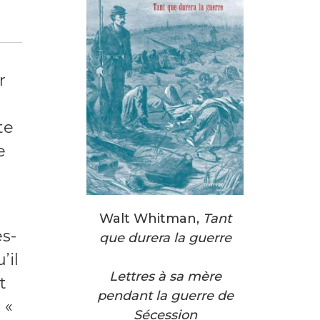
r
te
e
Walt Whitman,
Tant
es-
que durera la guerre
’il
Lettres à sa mère
t
pendant la guerre de
 «
Sécession