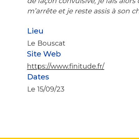
de façon convulsive, je fais alors 
m’arrête et je reste assis à son c
Lieu
Le Bouscat
Site Web
https://www.finitude.fr/
Dates
Le
15/09/23