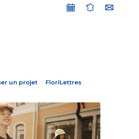
Menu
en-
tête
er un projet
FloriLettres