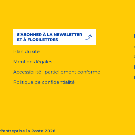
Plan du site
Menu
pied
Mentions légales
de
page
Accessibilité : partiellement conforme
Politique de confidentialité
'entreprise la Poste
2026