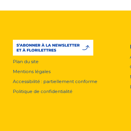
Plan du site
Menu
pied
Mentions légales
de
page
Accessibilité : partiellement conforme
Politique de confidentialité