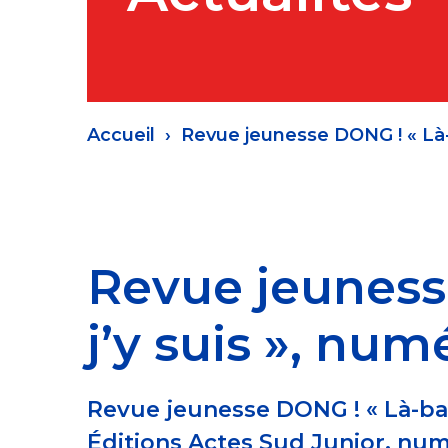
Fil
Accueil
Revue jeunesse DONG ! « Là-b
d'Ariane
Revue jeuness
j’y suis », num
Revue jeunesse DONG ! « Là-bas 
Éditions Actes Sud Junior, num