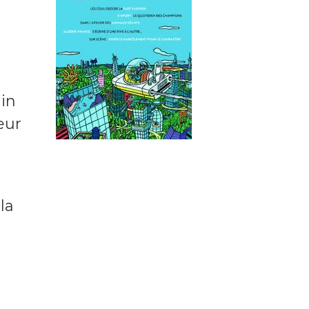
ain
eur
la