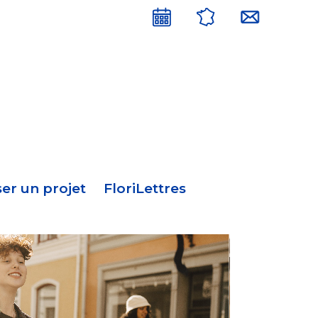
Menu
en-
tête
er un projet
FloriLettres