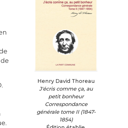
 en
nde
 de
Henry David Thoreau
.
J'écris comme ça,
au
petit bonheur
Correspondance
générale tome II (1847-
n
1854)
ue.
Édition établie,