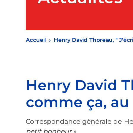
Fil
Accueil
Henry David Thoreau, " J'écr
d'Ariane
Henry David Th
comme ça, au 
Correspondance générale de He
petit bonheur
»