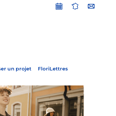
Menu
en-
tête
er un projet
FloriLettres