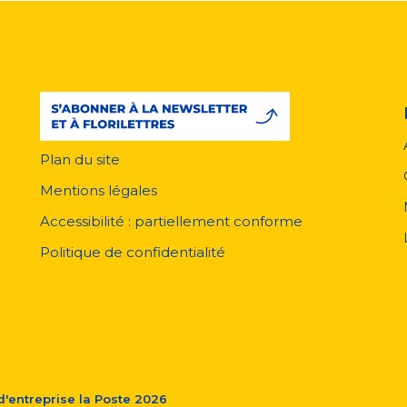
Plan du site
Menu
pied
Mentions légales
de
page
Accessibilité : partiellement conforme
Politique de confidentialité
'entreprise la Poste
2026