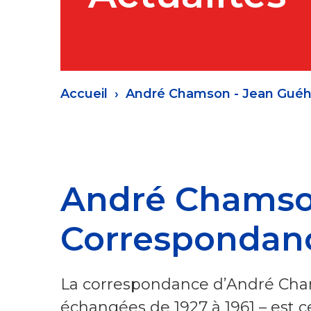
Fil
Accueil
André Chamson - Jean Guéh
d'Ariane
André Chamso
Correspondanc
La correspondance d’André Cha
échangées de 1927 à 1961 – est ce