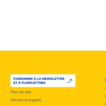
Plan du site
Menu
pied
Mentions légales
de