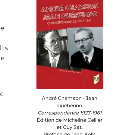
de
lis
ie
ec
André Chamson - Jean
Guéhenno
Correspondance 1927-1961
Édition de Micheline Cellier
et Guy Sat.
Préface de Jean-Kely