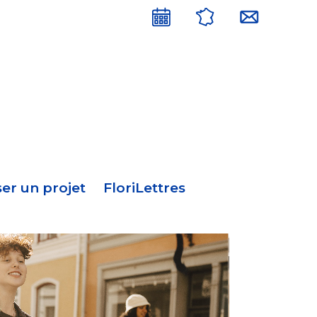
Menu
en-
tête
er un projet
FloriLettres