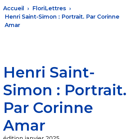
Fil
Accueil
FloriLettres
d'Ariane
Henri Saint-Simon : Portrait. Par Corinne
Amar
Henri Saint-
Simon : Portrait.
Par Corinne
Amar
édition janvier 2025