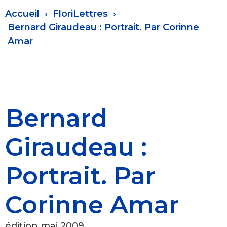
Fil
Accueil
FloriLettres
d'Ariane
Bernard Giraudeau : Portrait. Par Corinne
Amar
Bernard
Giraudeau :
Portrait. Par
Corinne Amar
édition mai 2009