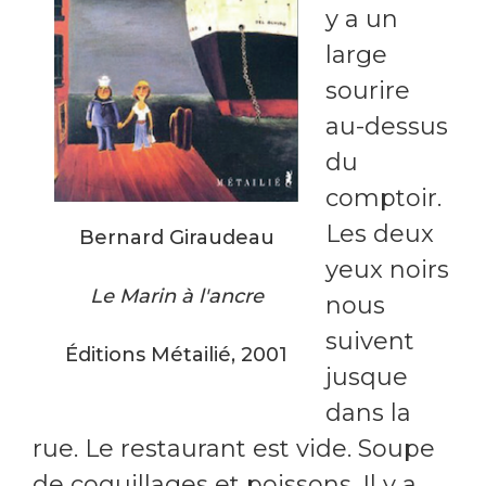
y a un
large
sourire
au-dessus
du
comptoir.
Les deux
Bernard Giraudeau
yeux noirs
Le Marin à l'ancre
nous
suivent
Éditions Métailié, 2001
jusque
dans la
rue. Le restaurant est vide. Soupe
de coquillages et poissons. Il y a