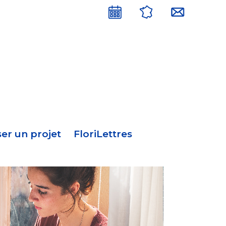
Menu
en-
tête
er un projet
FloriLettres