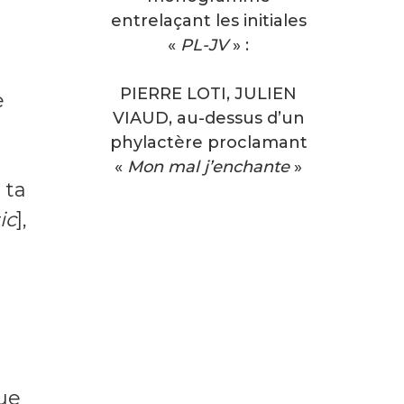
s
entrelaçant les initiales
«
PL-JV
» :
PIERRE LOTI, JULIEN
e
VIAUD
, au-dessus d’un
phylactère proclamant
«
Mon mal j’enchante
»
 ta
ic
],
que