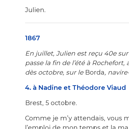
Julien.
1867
En juillet, Julien est reçu 40e su
passe la fin de l’été à Rochefort
d
ès octobre, sur le
Borda
, navire
4.
à Nadine et Théodore Viaud
Brest, 5 octobre.
Comme je m’y attendais, vous 
l’emploi de mon temps et la mani