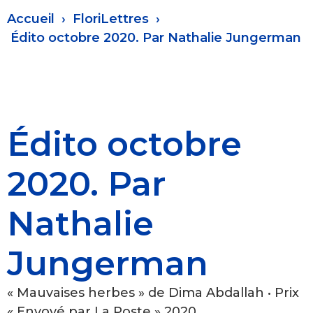
Fil
Accueil
FloriLettres
d'Ariane
Édito octobre 2020. Par Nathalie Jungerman
Édito octobre
2020. Par
Nathalie
Jungerman
« Mauvaises herbes » de Dima Abdallah • Prix
« Envoyé par La Poste » 2020