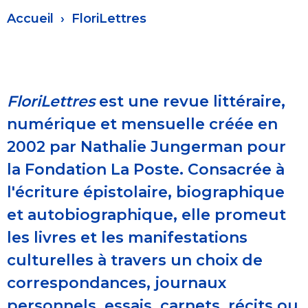
Fil
Accueil
FloriLettres
d'Ariane
FloriLettres
est une revue littéraire,
numérique et mensuelle créée en
2002 par Nathalie Jungerman pour
la Fondation La Poste. Consacrée à
l'écriture épistolaire, biographique
et autobiographique, elle promeut
les livres et les manifestations
culturelles à travers un choix de
correspondances, journaux
personnels, essais, carnets, récits ou