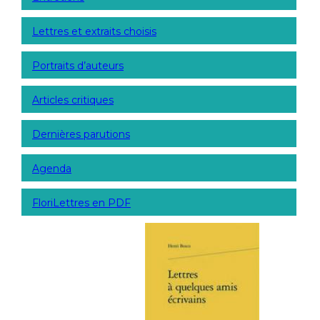
Lettres et extraits choisis
Portraits d’auteurs
Articles critiques
Dernières parutions
Agenda
FloriLettres en PDF