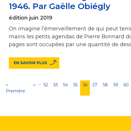
1946. Par Gaëlle Obiégly
édition juin 2019
On imagine l’émerveillement de qui peut teni
mains les petits agendas de Pierre Bonnard do
pages sont occupées par une quantité de des
…
Pagination
Première
«
Page
‹‹
Page
52
Page
53
Page
54
Page
55
Page
56
Page
57
Page
58
Page
59
Pa
60
page
Première
précédente
courante