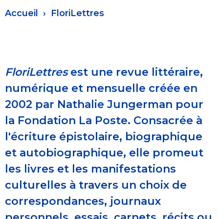
Fil
Accueil
FloriLettres
d'Ariane
FloriLettres
est une revue littéraire,
numérique et mensuelle créée en
2002 par Nathalie Jungerman pour
la Fondation La Poste. Consacrée à
l'écriture épistolaire, biographique
et autobiographique, elle promeut
les livres et les manifestations
culturelles à travers un choix de
correspondances, journaux
personnels, essais, carnets, récits ou