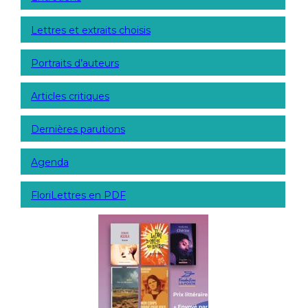
Lettres et extraits choisis
Portraits d’auteurs
Articles critiques
Dernières parutions
Agenda
FloriLettres en PDF