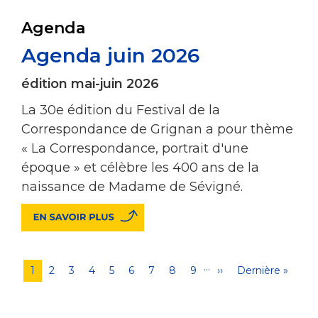
Agenda
Agenda juin 2026
édition mai-juin 2026
La 30e édition du Festival de la
Correspondance de Grignan a pour thème
« La Correspondance, portrait d'une
époque » et célèbre les 400 ans de la
naissance de Madame de Sévigné.
…
Pagination
Page
1
Page
2
Page
3
Page
4
Page
5
Page
6
Page
7
Page
8
Page
9
Page
››
Dernière
Dernière »
courante
suivante
page