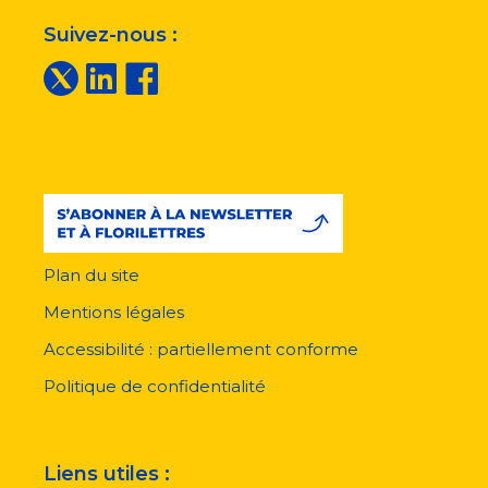
Suivez-nous :
Plan du site
Menu
pied
Mentions légales
de
page
Accessibilité : partiellement conforme
Politique de confidentialité
Liens utiles :