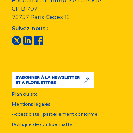
Fondation d'entreprise La Poste
CP B 707
75757
Paris Cedex 15
Suivez-nous :
Plan du site
Menu
pied
Mentions légales
de
page
Accessibilité : partiellement conforme
Politique de confidentialité