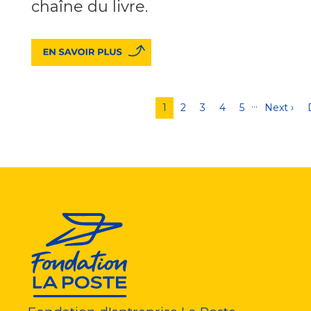
chaîne du livre.
…
Pagination
Page
1
Page
2
Page
3
Page
4
Page
5
Page
Next ›
courante
suivante