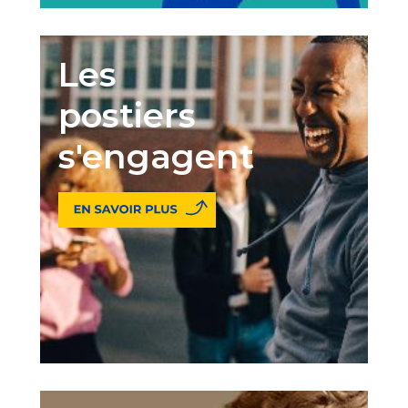
Les
postiers
s'engagent