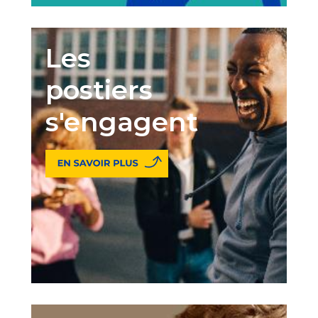
Les
postiers
s'engagent