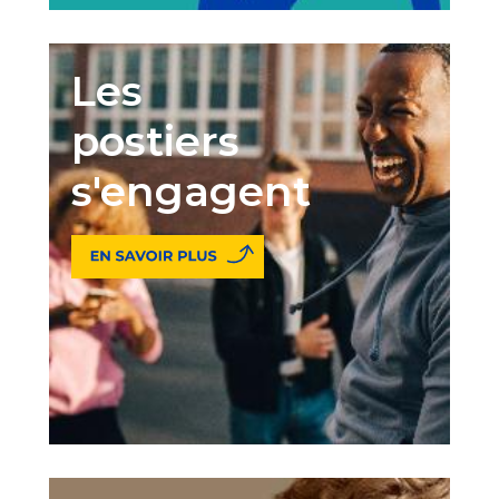
Les
postiers
s'engagent