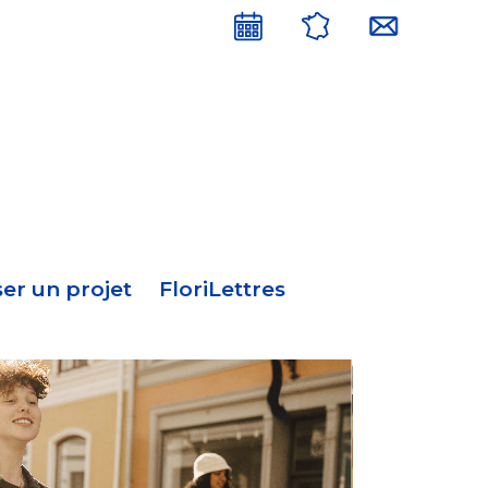
Menu
en-
tête
er un projet
FloriLettres