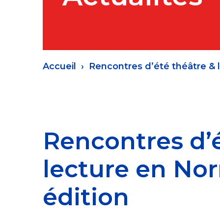
Fil
Accueil
Rencontres d’été théâtre & 
d'Ariane
Rencontres d’é
lecture en No
édition