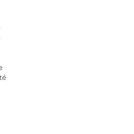
,
e
e
e
té