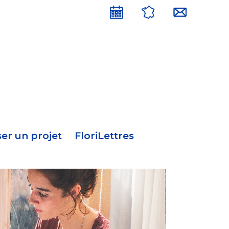
Menu
en-
tête
er un projet
FloriLettres