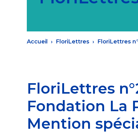
Fil
Accueil
FloriLettres
FloriLettres n
d'Ariane
FloriLettres n°
Fondation La 
Mention spécia