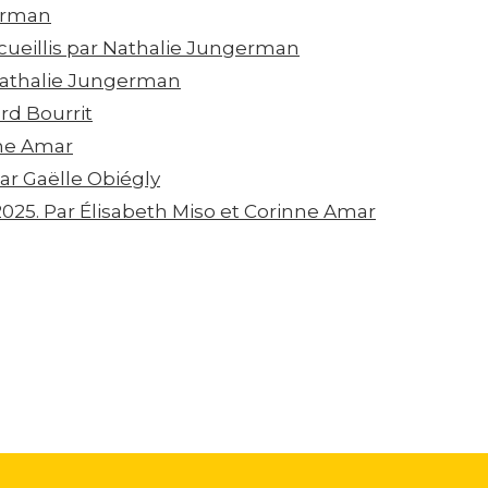
erman
ecueillis par Nathalie Jungerman
 Nathalie Jungerman
ard Bourrit
nne Amar
Par Gaëlle Obiégly
025. Par Élisabeth Miso et Corinne Amar