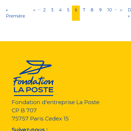
…
…
Pagination
Première
«
Page
‹‹
Page
2
Page
3
Page
4
Page
5
Page
6
Page
7
Page
8
Page
9
Page
10
Pag
››
D
D
page
Première
précédente
courante
suiva
p
»
Fondation d'entreprise La Poste
CP B 707
75757
Paris Cedex 15
Suivez-nous :