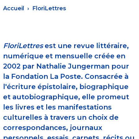
Fil
Accueil
FloriLettres
d'Ariane
FloriLettres
est une revue littéraire,
numérique et mensuelle créée en
2002 par Nathalie Jungerman pour
la Fondation La Poste. Consacrée à
l'écriture épistolaire, biographique
et autobiographique, elle promeut
les livres et les manifestations
culturelles à travers un choix de
correspondances, journaux
personnels, essais, carnets, récits ou