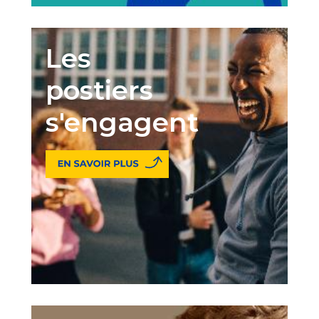
Les
postiers
s'engagent