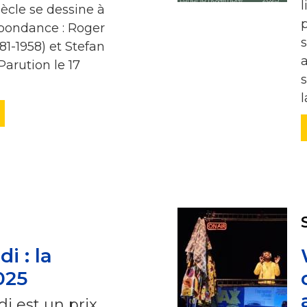
iècle se dessine à
spondance : Roger
s
81-1958) et Stefan
a
Parution le 17
l
i : la
025
i est un prix