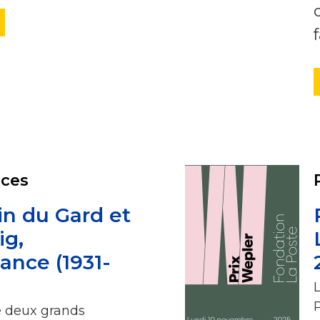
ces
in du Gard et
ig,
ance (1931-
e deux grands