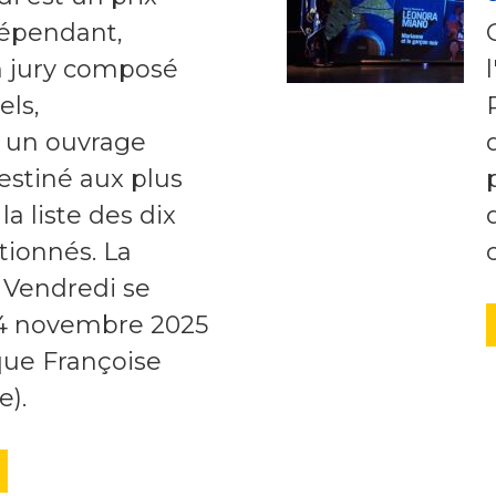
dépendant,
n jury composé
els,
 un ouvrage
stiné aux plus
 la liste des dix
tionnés. La
 Vendredi se
 4 novembre 2025
que Françoise
e).