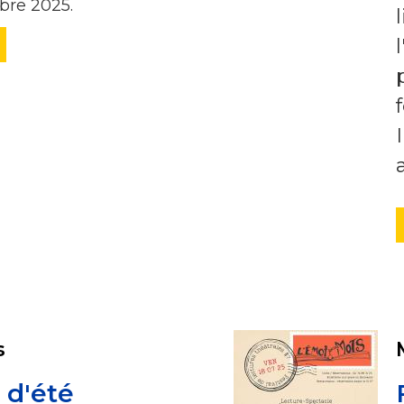
bre 2025.
s
 d'été