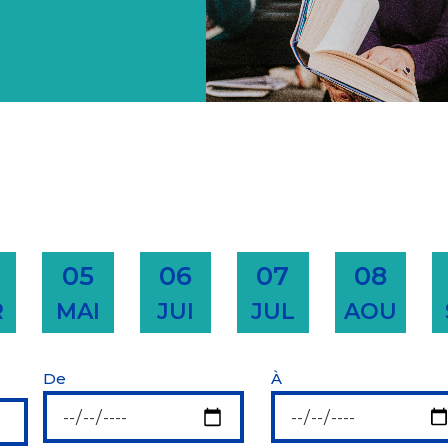
05
06
07
08
R
MAI
JUI
JUL
AOU
De
À