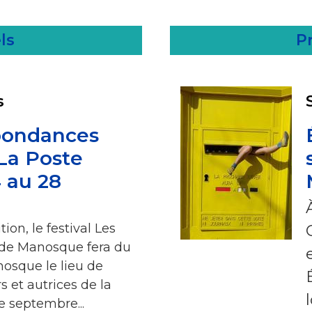
ls
Pr
s
pondances
La Poste
 au 28
on, le festival Les
de Manosque fera du
nosque le lieu de
s et autrices de la
de septembre...