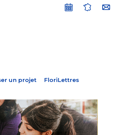
Menu
en-
tête
er un projet
FloriLettres