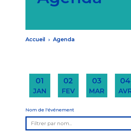
Fil
Accueil
Agenda
d'Ariane
01
02
03
04
JAN
FEV
MAR
AV
Nom de l'événement