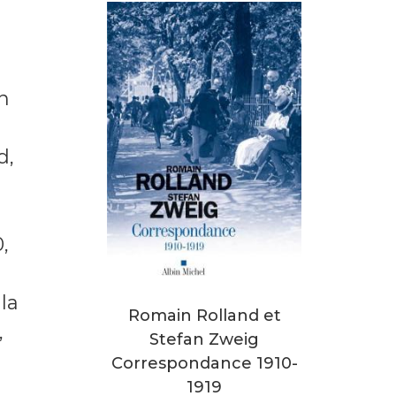
n
d,
,
la
Romain Rolland et
,
Stefan Zweig
Correspondance 1910-
1919