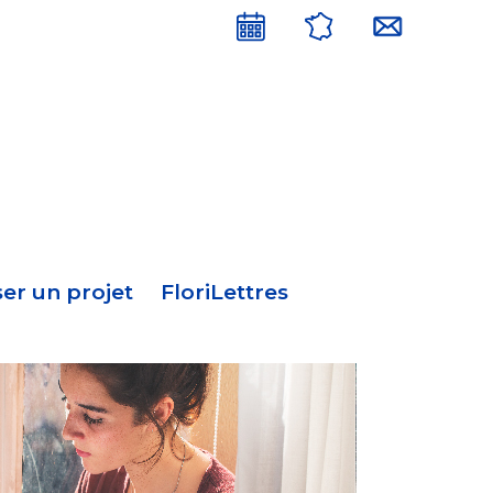
Menu
en-
tête
er un projet
FloriLettres