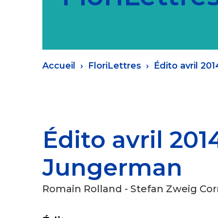
Fil
Accueil
FloriLettres
Édito avril 20
d'Ariane
Édito avril 201
Jungerman
Romain Rolland - Stefan Zweig Co