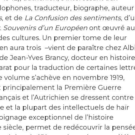
glophones, traducteur, biographe, auteur
s
, et de
La Confusion des sentiments
, d’
.
Souvenirs d’un Européen
ont œuvré au
es cultures. Un premier tome de leur
en aura trois –vient de paraître chez Alb
l de Jean-Yves Brancy, docteur en histoir
at pour la traduction de certaines lettr
Le volume s’achève en novembre 1919,
nt principalement la Première Guerre
nçais et l’Autrichien se dressent contre
e et la plupart des intellectuels de haïr
oignage exceptionnel de l’histoire
e siècle, permet de redécouvrir la pensé