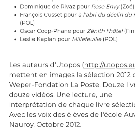
Dominique de Rivaz pour
Rose Envy
(Zoé)
François Cusset pour
à l'abri du déclin d
(POL)
Oscar Coop-Phane pour
Zénith l'hôtel
(Fin
Leslie Kaplan pour
Millefeuille
(POL)
Les auteurs d'Utopos (
http://utopos.e
mettent en images la sélection 2012 
Weper-Fondation La Poste. Douze livr
douze vidéos. Une lecture, une
interprétation de chaque livre sélect
Avec les voix des élèves de l'école Au
Nauroy. Octobre 2012.