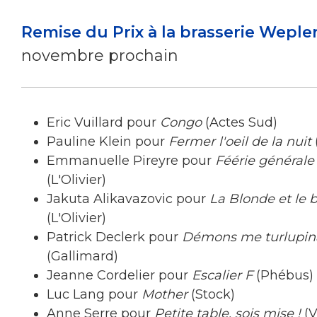
Remise du Prix à la brasserie Weple
novembre prochain
Eric Vuillard pour
Congo
(Actes Sud)
Pauline Klein pour
Fermer l'oeil de la nuit
(
Emmanuelle Pireyre pour
Féérie générale
(L'Olivier)
Jakuta Alikavazovic pour
La Blonde et le 
(L'Olivier)
Patrick Declerk pour
Démons me turlupin
(Gallimard)
Jeanne Cordelier pour
Escalier F
(Phébus)
Luc Lang pour
Mother
(Stock)
Anne Serre pour
Petite table, sois mise !
(V