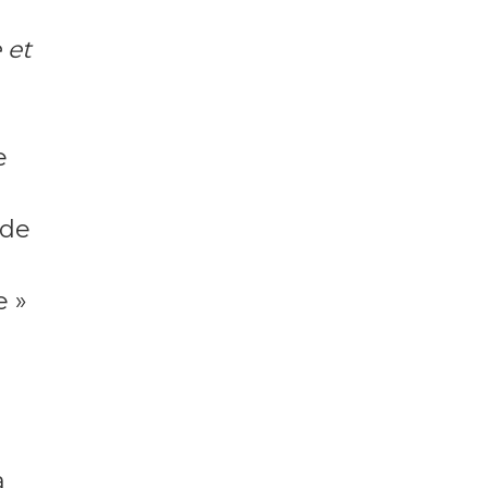
 et
e
 de
e »
a