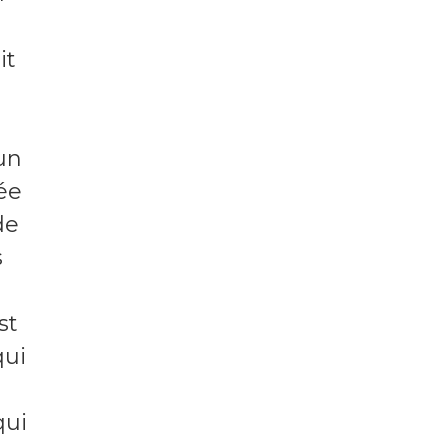
it
un
ée
de
s
st
qui
qui