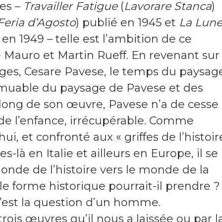
es –
Travailler Fatigue
(
Lavorare Stanca
)
Feria d’Agosto
) publié en 1945 et
La Lune
 en 1949 – telle est l’ambition de ce
 Mauro et Martin Rueff. En revenant sur
ages, Cesare Pavese, le temps du paysag
immuable du paysage de Pavese et des
long de son œuvre, Pavese n’a de cesse
de l’enfance, irrécupérable. Comme
, et confronté aux « griffes de l’histoir
-là en Italie et ailleurs en Europe, il se
nde de l’histoire vers le monde de la
le forme historique pourrait-il prendre ?
 c’est la question d’un homme.
trois œuvres qu’il nous a laissée ou par l