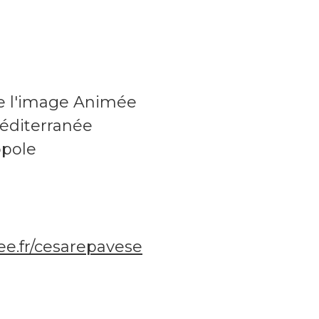
e l'image Animée
éditerranée
opole
ee.fr/cesarepavese