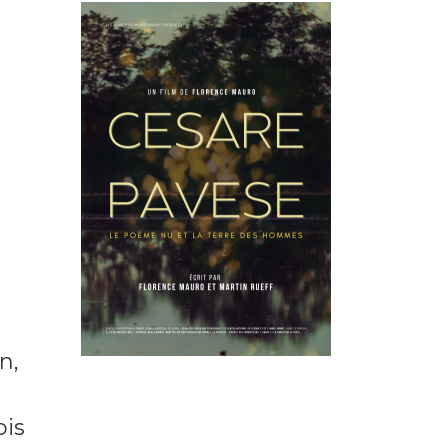
n,
ois