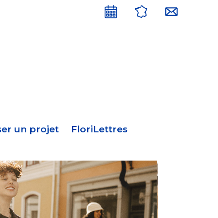
Menu
en-
tête
er un projet
FloriLettres