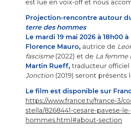
est lue en voix-off et nous acco
Projection-rencontre autour d
terre des hommes
Le mardi 19 mai 2026 à 18h00 à
Florence Mauro,
autrice de
Leon
fascisme
(2022) et de
La femme n
Martin Rueff,
traducteur officiel
Jonction
(2019) seront présents l
Le film est disponible sur Fra
https://www.france.tv/france-3/co
stella/8268441-cesare-pavese-le
hommes.html#about-section