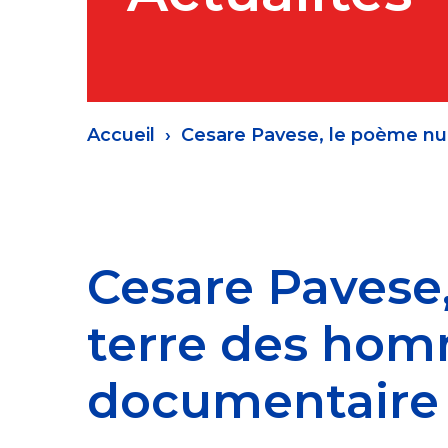
Fil
Accueil
Cesare Pavese, le poème nu
d'Ariane
Cesare Pavese,
terre des hom
documentaire