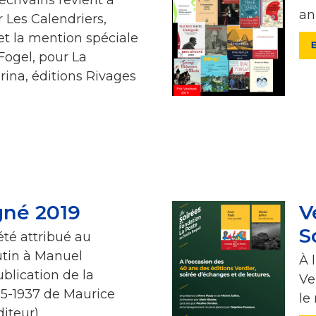
an
 Les Calendriers,
 et la mention spéciale
Fogel, pour La
rina, éditions Rivages
gné 2019
V
S
té attribué au
utin à Manuel
À 
lication de la
Ve
5-1937 de Maurice
le
iteur).