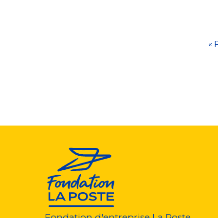
Pagination
P
« 
p
Fondation d'entreprise La Poste