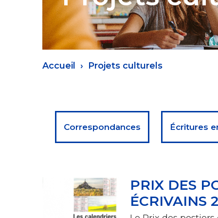
Fil
Accueil
Projets culturels
d'Ariane
Menu
Correspondances
Écritures
projets
culturels
PRIX DES P
ÉCRIVAINS 
Le Prix des postiers 