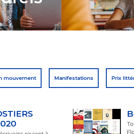
 en mouvement
Manifestations
Prix litté
OSTIERS
B
2020
To
Fl
écrivains revient à