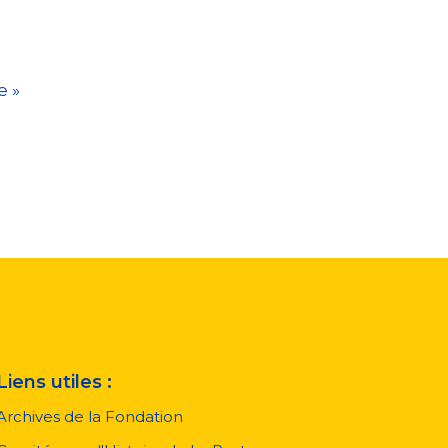
e
e »
Liens utiles :
Archives de la Fondation