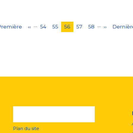
…
…
remière
Première
Page
‹‹
Page
54
Page
55
Page
56
Page
57
Page
58
Page
››
Dernièr
Dernièr
age
précédente
courante
suivante
page
Plan du site
Menu