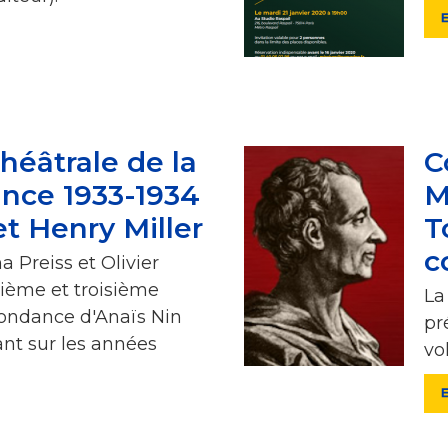
héâtrale de la
C
nce 1933-1934
M
et Henry Miller
T
c
 Preiss et Olivier
ième et troisième
La
pondance d'Anaïs Nin
pr
ant sur les années
vo