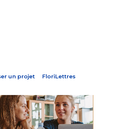
Menu
en-
tête
er un projet
FloriLettres