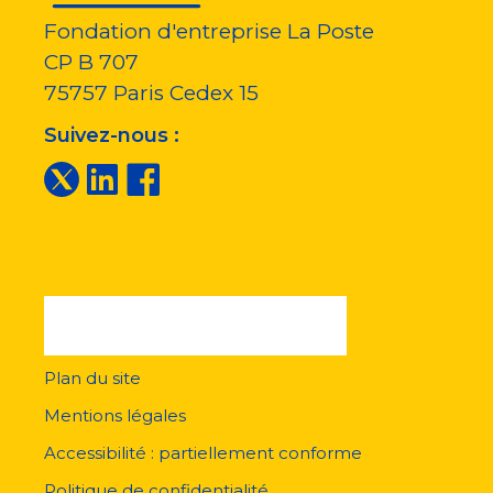
Fondation d'entreprise La Poste
CP B 707
75757
Paris Cedex 15
Suivez-nous :
Plan du site
Menu
pied
Mentions légales
de
page
Accessibilité : partiellement conforme
Politique de confidentialité