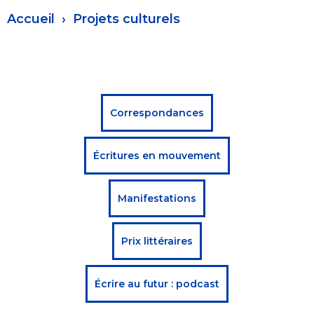
Fil
Accueil
Projets culturels
d'Ariane
Menu
Correspondances
projets
Écritures en mouvement
culturels
Manifestations
Prix littéraires
Écrire au futur : podcast