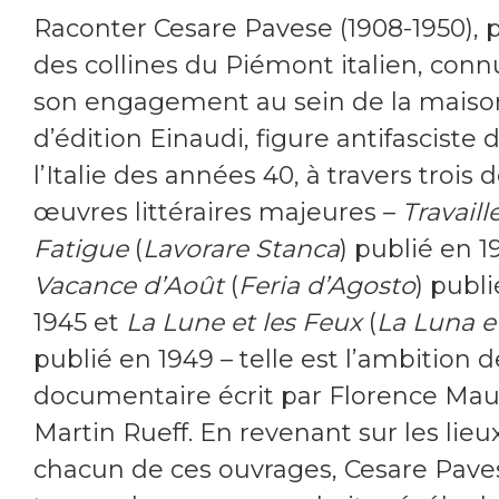
Raconter Cesare Pavese (1908-1950), 
des collines du Piémont italien, con
son engagement au sein de la maiso
d’édition Einaudi, figure antifasciste 
l’Italie des années 40, à travers trois 
œuvres littéraires majeures –
Travaill
Fatigue
(
Lavorare Stanca
) publié en 1
Vacance d’Août
(
Feria d’Agosto
) publ
1945 et
La Lune et les Feux
(
La Luna e 
publié en 1949 – telle est l’ambition d
documentaire écrit par Florence Mau
Martin Rueff. En revenant sur les lieu
chacun de ces ouvrages, Cesare Paves