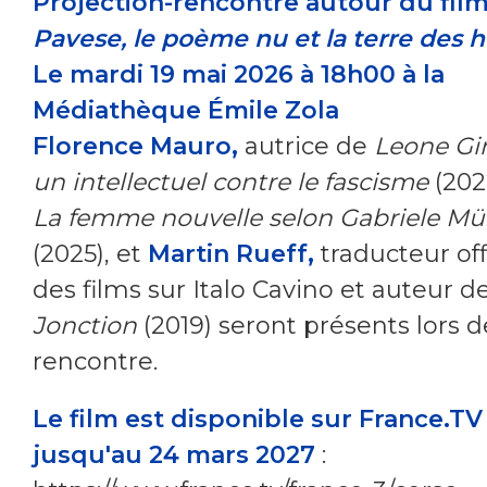
Projection-rencontre autour du fil
Pavese, le poème nu et la terre des
Le mardi 19 mai 2026 à 18h00 à la
Médiathèque Émile Zola
Florence Mauro,
autrice de
Leone Gi
un intellectuel contre le fascisme
(202
La femme nouvelle selon Gabriele Mü
(2025), et
Martin Rueff,
traducteur off
des films sur Italo Cavino et auteur d
Jonction
(2019) seront présents lors d
rencontre.
Le film est disponible sur France.TV
jusqu'au 24 mars 2027
: