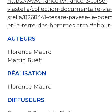
https://www.france.tv/france-3/corse-
viastella/collection-documentaire-via
stella/8268441-cesare-pavese-le-poe
et-la-terre-des-hommes.html#about-
AUTEURS
Florence Mauro
Martin Rueff
RÉALISATION
Florence Mauro
DIFFUSEURS