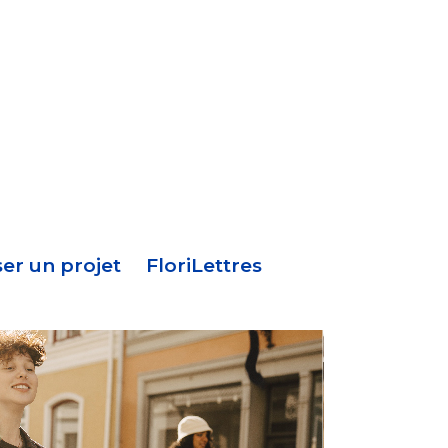
Menu
en-
tête
er un projet
FloriLettres