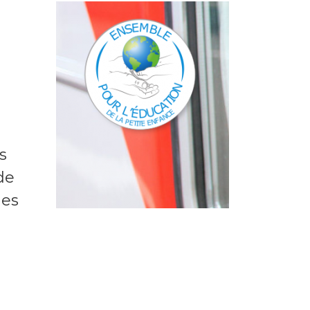
s
de
les