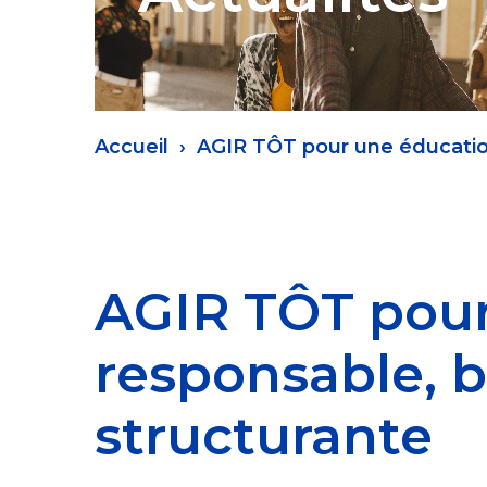
Fil
Accueil
AGIR TÔT pour une éducation
d'Ariane
AGIR TÔT pour
responsable, b
structurante