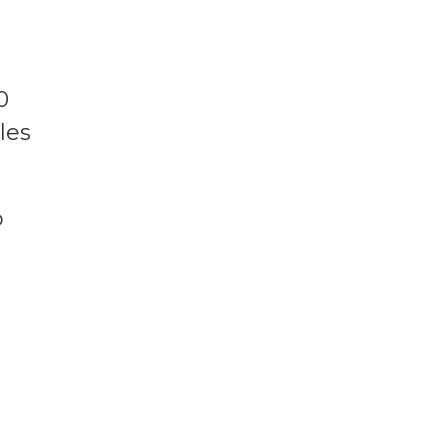
0
les
b