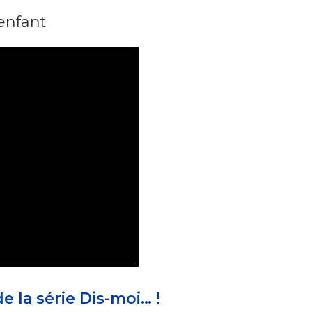
 enfant
 la série Dis-moi… !