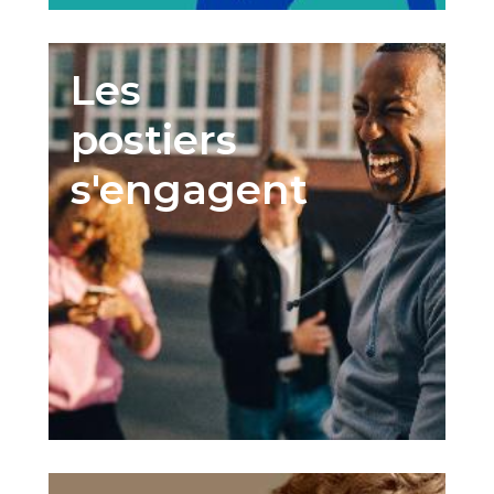
Les
postiers
s'engagent