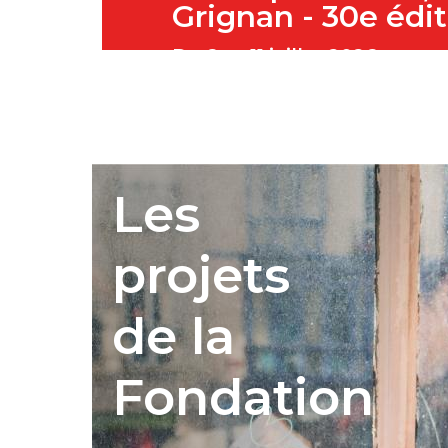
Grignan - 30e édi
Du 6 au 11 juillet 2026
« La Correspondance, portrai
époque » &
L
es 400 ans de l
naissance de Madame de Sé
Les
projets
de la
Fondation