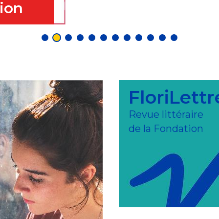
tion
t d'une
a
vigné
FloriLettr
Revue littéraire
de la Fondation