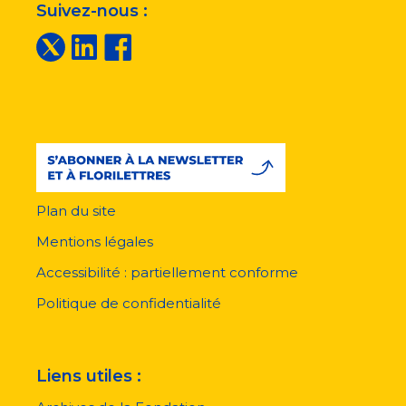
Suivez-nous :
Plan du site
Menu
pied
Mentions légales
de
page
Accessibilité : partiellement conforme
Politique de confidentialité
Liens utiles :