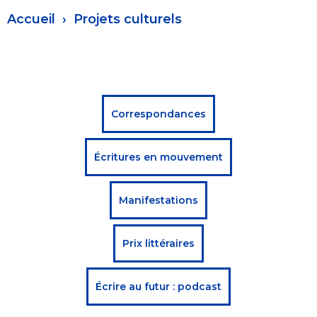
Fil
Accueil
Projets culturels
d'Ariane
Menu
Correspondances
projets
Écritures en mouvement
culturels
Manifestations
Prix littéraires
Écrire au futur : podcast