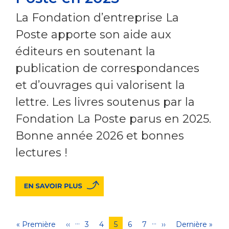
La Fondation d’entreprise La
Poste apporte son aide aux
éditeurs en soutenant la
publication de correspondances
et d’ouvrages qui valorisent la
lettre. Les livres soutenus par la
Fondation La Poste parus en 2025.
Bonne année 2026 et bonnes
lectures !
…
…
Pagination
Première
« Première
Page
‹‹
Page
3
Page
4
Page
5
Page
6
Page
7
Page
››
Dernière
Dernière »