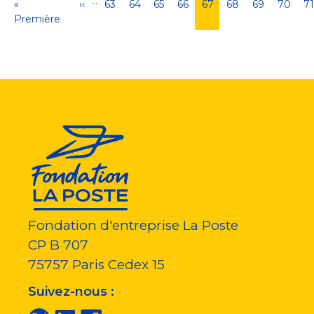
…
Pagination
Première
«
Page
‹‹
Page
63
Page
64
Page
65
Page
66
Page
67
Page
68
Page
69
Page
70
P
7
page
Première
précédente
courante
Fondation d'entreprise La Poste
CP B 707
75757
Paris Cedex 15
Suivez-nous :