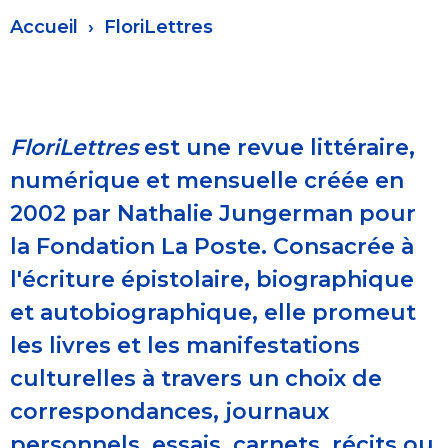
Fil
Accueil
FloriLettres
d'Ariane
FloriLettres
est une revue littéraire,
numérique et mensuelle créée en
2002 par Nathalie Jungerman pour
la Fondation La Poste. Consacrée à
l'écriture épistolaire, biographique
et autobiographique, elle promeut
les livres et les manifestations
culturelles à travers un choix de
correspondances, journaux
personnels, essais, carnets, récits ou